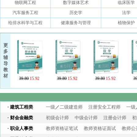
物联网工程
数字媒体艺术
临床医学
汽车服务工程
历史学
法学
给排水科学与工程
健康服务与管理
植物保护
更
多
辅
导
教
材
39.80
15.92
39.80
15.92
39.80
15.92
3
· 建筑工程类
一级
／
二级建造师
注册安全工程师
一级
· 财会金融类
初级会计师
中级会计师
注册会计师
初
· 职业人事类
教师资格证笔试
教师资格证面试
教师公