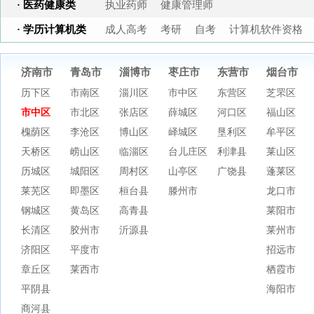
· 医药健康类
执业药师
健康管理师
· 学历计算机类
成人高考
考研
自考
计算机软件资格
济南市
青岛市
淄博市
枣庄市
东营市
烟台市
历下区
市南区
淄川区
市中区
东营区
芝罘区
市中区
市北区
张店区
薛城区
河口区
福山区
槐荫区
李沧区
博山区
峄城区
垦利区
牟平区
天桥区
崂山区
临淄区
台儿庄区
利津县
莱山区
历城区
城阳区
周村区
山亭区
广饶县
蓬莱区
莱芜区
即墨区
桓台县
滕州市
龙口市
钢城区
黄岛区
高青县
莱阳市
长清区
胶州市
沂源县
莱州市
济阳区
平度市
招远市
章丘区
莱西市
栖霞市
平阴县
海阳市
商河县